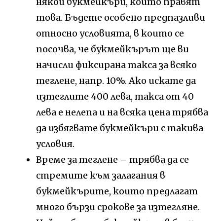
някои букмейкъри, които правят
това. Бъдете особено предпазливи
относно условията, в които се
посочва, че букмейкърът ще ви
начисли фиксирана такса за всяко
теглене, напр. 10%. Ако искате да
изтеглите 400 лева, такса от 40
лева е нелепа и на всяка цена трябва
да избягвате букмейкъри с такива
условия.
Време за теглене – трябва да се
стремите към залагания в
букмейкърите, които предлагат
много бързи срокове за изтегляне.