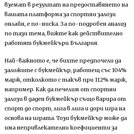
вземат в резултат на предоставянето на
вашата платформа за спортни залози
онлайн, е по-ниска. За по-подробен анализ
по тази тема, вижте как действително
работят букмейкъри България.
Най-важното е, че бихте предпочели да
заложите с букмейкър, работещ със 104%
марж, отколкото с такъв при 112% марж,
например. Как да печелим от спортни
залози в даден букмейкър също варира от
спорт до спорт, лига в лига и дори игра на
основа на играта. Този букмейкър може да
има непривлекателни коефициенти за