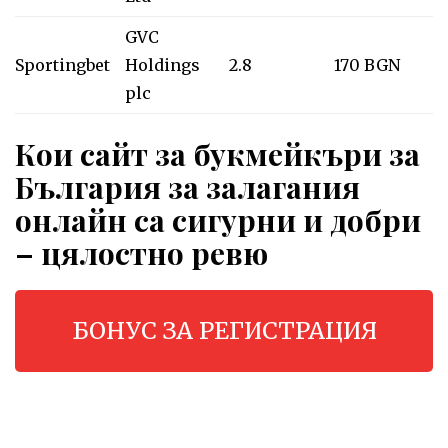
GVC
Sportingbet
Holdings
2.8
170 BGN
plc
Кои сайт за букмейкъри за
България за залагания
онлайн са сигурни и добри
– цялостно ревю
БОНУС ЗА РЕГИСТРАЦИЯ