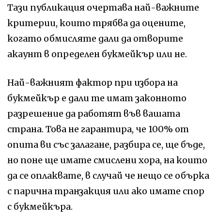
Тази публикация очертава най-важните
критерии, които трябва да оцените,
когато обмисляте дали да отворите
акаунт в определен букмейкър или не.
Най-важният фактор при избора на
букмейкър е дали те имат законното
разрешение да работят във вашата
страна. Това не гарантира, че 100% от
опита ви със залагане, разбира се, ще бъде,
но поне ще имате смислени хора, на които
да се оплаквате, в случай че нещо се обърка
с парична транзакция или ако имате спор
с букмейкъра.