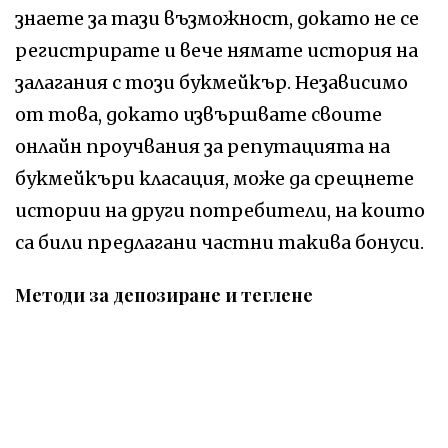
знаете за тази възможност, докато не се
регистрирате и вече нямате история на
залагания с този букмейкър. Независимо
от това, докато извършвате своите
онлайн проучвания за репутацията на
букмейкъри класация, може да срещнете
истории на други потребители, на които
са били предлагани частни такива бонуси.
Методи за депозиране и теглене