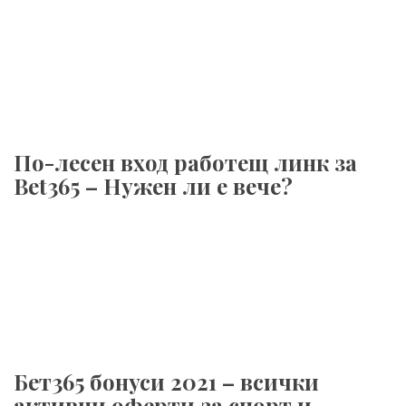
По-лесен вход работещ линк за
Bet365 – Нужен ли е вече?
Бет365 бонуси 2021 – всички
активни оферти за спорт и