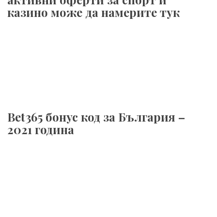
казино може да намерите тук
Bet365 бонус код за България –
2021 година