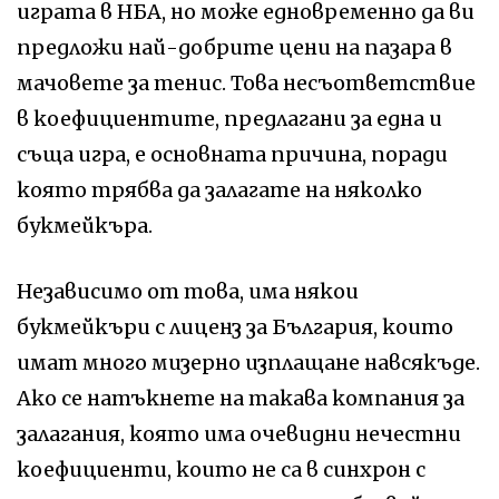
играта в НБА, но може едновременно да ви
предложи най-добрите цени на пазара в
мачовете за тенис. Това несъответствие
в коефициентите, предлагани за една и
съща игра, е основната причина, поради
която трябва да залагате на няколко
букмейкъра.
Независимо от това, има някои
букмейкъри с лиценз за България, които
имат много мизерно изплащане навсякъде.
Ако се натъкнете на такава компания за
залагания, която има очевидни нечестни
коефициенти, които не са в синхрон с