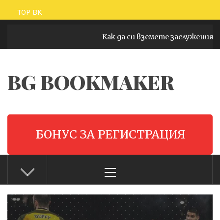
Skip
TOP BK
to
Как да си вземете заслужения Sporti
content
BG BOOKMAKER
БОНУС ЗА РЕГИСТРАЦИЯ
Primary
Menu