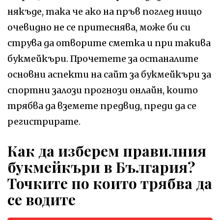
някъде, така че ако на пръв поглед нищо
очевидно не се притеснява, може би си
струва да отворите сметка и при такива
букмейкъри. Прочетете за останалите
основни аспекти на сайт за букмейкъри за
спортни залози прогнози онлайн, които
трябва да вземете предвид, преди да се
регистрирате.
Как да изберем правилния
букмейкъри в България?
Точките по които трябва да
се водите