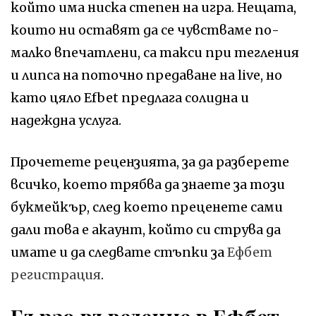
който има ниска степен на игра. Нещата,
които ни оставят да се чувстваме по-
малко впечатлени, са такси при тегления
и липса на поточно предаване на live, но
като цяло Efbet предлага солидна и
надеждна услуга.
Прочетете рецензията, за да разберете
всичко, което трябва да знаете за този
букмейкър, след което преценете сами
дали това е акаунт, който си струва да
имате и да следвате стъпки за
Ефбет
регистрация
.