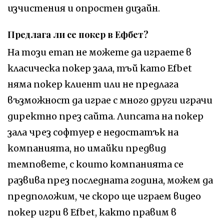
изчистения и опростен дизайн.
Предлага ли се покер в Ефбет?
На този етап не можете да играете в
класическа покер зала, тъй като Efbet
няма покер клиент или не предлага
възможност да играе с много други играчи
директно през сайта. Липсата на покер
зала чрез софтуер е недостатък на
компанията, но имайки предвид
темповете, с които компанията се
развива през последната година, можем да
предположим, че скоро ще играем видео
покер игри в Efbet, както правим в