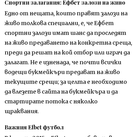
Спортни залагания: Ефбет залози на живо
Едно от нещата, които правят залози на
живо толкова специални, е, че Ефбет
спортни залози имат шанс да проследят
на живо предаването на конкретна среща,
преди да решат на кой отбор или играч да
залагат. Не е изненада, че почти всички
водещи букмейкъри предават на живо
текущите срещи; за целта е необходимо
да влезете в сайта на букмейкъра и да
стартирате потока с няколко
щраквания.
Важния Efbet футбол