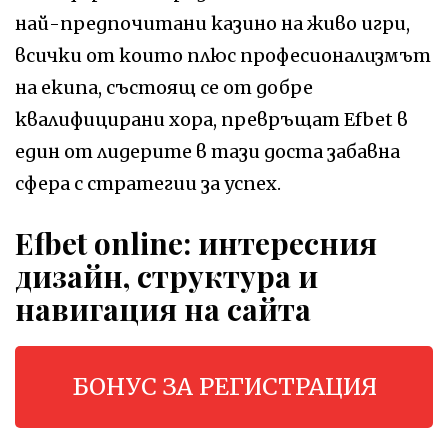
най-предпочитани казино на живо игри,
всички от които плюс професионализмът
на екипа, състоящ се от добре
квалифицирани хора, превръщат Efbet в
един от лидерите в тази доста забавна
сфера с стратегии за успех.
Efbet online: интересния
дизайн, структура и
навигация на сайта
БОНУС ЗА РЕГИСТРАЦИЯ