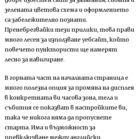
зелената цветова схема и оформлението
са забележително познати.
Пренебрегвайки тези прилики, това прави
много лесен за използване уебсайт, който
повечето пунктористи ще намерят
лесно за навигиране.
В горната част на началната страница е
много полезна опция за промяна на дисплея
в конкретната ви часова зона, тела и
събития се показват в настройките ви,
така че никога няма да пропуснете
старта. Има и възможност за
превключване между английски,