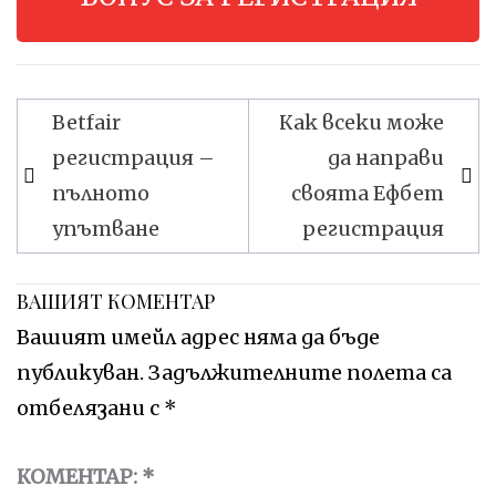
Betfair
Как всеки може
Навигация
регистрация –
да направи
пълното
своята Ефбет
упътване
регистрация
ВАШИЯТ КОМЕНТАР
Вашият имейл адрес няма да бъде
публикуван.
Задължителните полета са
отбелязани с
*
КОМЕНТАР:
*