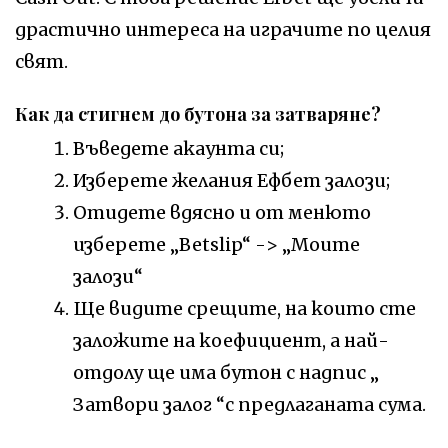
драстично интереса на играчите по целия
свят.
Как да стигнем до бутона за затваряне?
Въведете акаунта си;
Изберете желания Ефбет залози;
Отидете вдясно и от менюто
изберете „Betslip“ -> „Моите
залози“
Ще видите срещите, на които сте
заложите на коефициент, а най-
отдолу ще има бутон с надпис „
Затвори залог “с предлаганата сума.