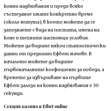
конни надбягвания и преди всяко
състезание имате конкретно време
(около минута), в което можете да се
запознаете с вида на пистата, имена на
коне и техните настоящи условия.
Можете да видите някои статистически
данни от предишни Ефбет мачове. В
началото можете да видите
първоначалните коефициент за победа, а
времето за извършване на първите
Ефбет залози на конни надбягвания е 30
секунди.
Секция казино в Efbet online