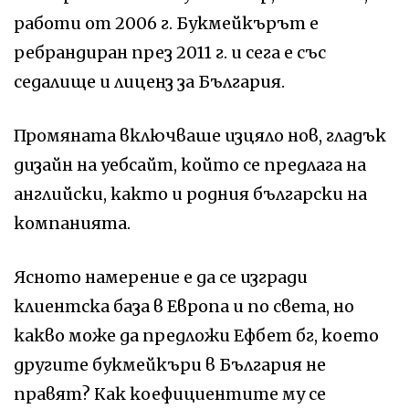
работи от 2006 г. Букмейкърът е
ребрандиран през 2011 г. и сега е със
седалище и лиценз за България.
Промяната включваше изцяло нов, гладък
дизайн на уебсайт, който се предлага на
английски, както и родния български на
компанията.
Ясното намерение е да се изгради
клиентска база в Европа и по света, но
какво може да предложи Ефбет бг, което
другите букмейкъри в България не
правят? Как коефициентите му се